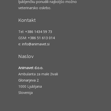
ljubljenčku ponudili najboljšo možno
veterinarsko oskrbo.
Kontakt
Tel:
+386 1434 59 73
GSM:
+386 51 613 014
e:
info@animavet.si
Naslov
Animavet d.o.o.
Ambulanta za male živali
Glonarjeva 2
1000 Ljubljana
Slovenija