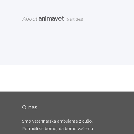
About
animavet
(6 articles)
O nas
Smo veterinarska ambulanta z dušo.
Potrudili se bomo, da bomo vašemu